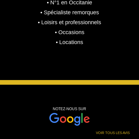
• N°1 en Occitanie
,
.
9
0
• Spécialiste remorques
9
0
• Loisirs et professionnels
7
• Occasions
.
€
• Locations
0
.
0
€
.
NOTEZ-NOUS SUR
VOIR TOUS LES AVIS