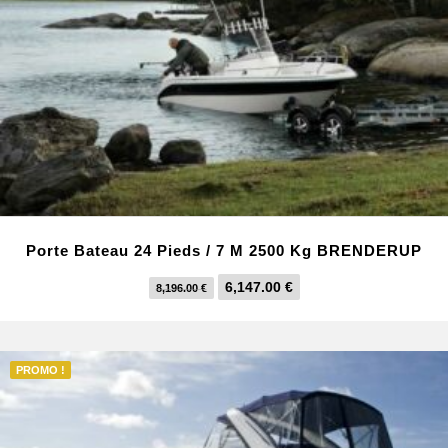
0
€
0
.
€
.
Porte Bateau 24 Pieds / 7 M 2500 Kg BRENDERUP
L
L
6,147.00
€
8,196.00
€
e
e
p
p
r
r
PROMO !
i
i
x
x
i
a