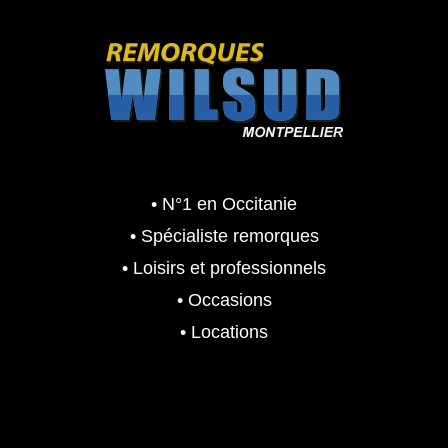
i
e
€
a
l
.
l
e
é
s
t
t
a
i
:
t
6
• N°1 en Occitanie
,
• Spécialiste remorques
:
7
• Loisirs et professionnels
8
9
,
0
• Occasions
4
.
• Locations
9
0
0
0
.
0
€