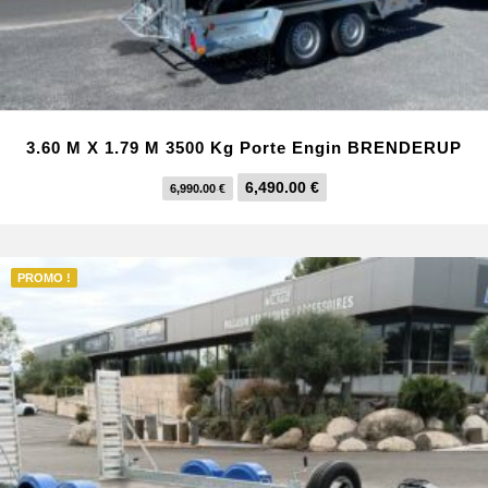
3.60 M X 1.79 M 3500 Kg Porte Engin BRENDERUP
L
L
6,490.00
€
6,990.00
€
e
e
p
p
r
r
PROMO !
i
i
x
x
i
a
n
c
i
t
t
u
i
e