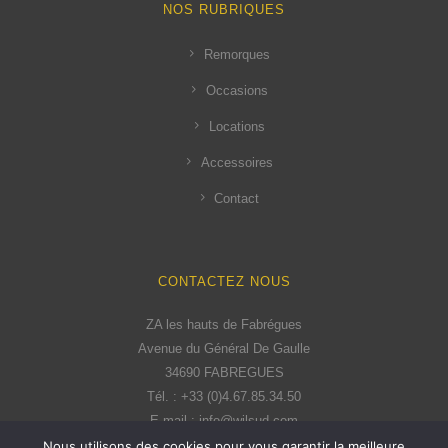
NOS RUBRIQUES
Remorques
Occasions
Locations
Accessoires
Contact
CONTACTEZ NOUS
ZA les hauts de Fabrégues
Avenue du Général De Gaulle
34690 FABREGUES
Tél. : +33 (0)4.67.85.34.50
E-mail : info@wilsud.com
Nous utilisons des cookies pour vous garantir la meilleure