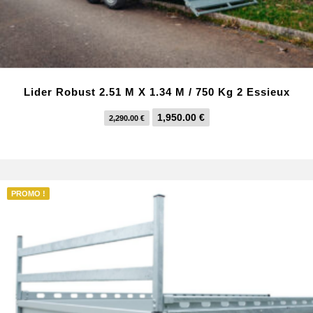
Lider Robust 2.51 M X 1.34 M / 750 Kg 2 Essieux
L
L
1,950.00
€
2,290.00
€
e
e
p
p
r
r
i
i
PROMO !
x
x
i
a
n
c
i
t
t
u
i
e