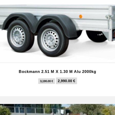
0
.
€
.
Bockmann 2.51 M X 1.30 M Alu 2000kg
L
L
2,990.00
€
3,190.00
€
e
e
p
p
r
r
i
i
x
x