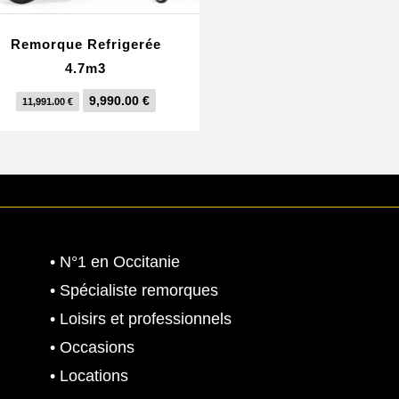
Remorque Refrigerée
4.7m3
L
L
9,990.00
€
11,991.00
€
e
e
p
p
r
r
i
i
x
x
i
a
• N°1 en Occitanie
n
c
i
t
• Spécialiste remorques
t
u
• Loisirs et professionnels
i
e
• Occasions
a
l
• Locations
l
e