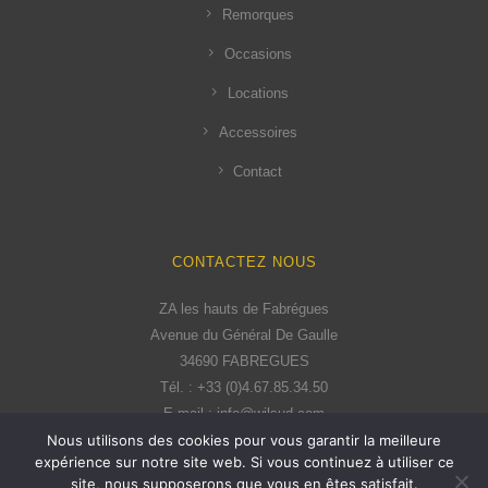
Remorques
Occasions
Locations
Accessoires
Contact
CONTACTEZ NOUS
ZA les hauts de Fabrégues
Avenue du Général De Gaulle
34690 FABREGUES
Tél. : +33 (0)4.67.85.34.50
E-mail : info@wilsud.com
Nous utilisons des cookies pour vous garantir la meilleure
expérience sur notre site web. Si vous continuez à utiliser ce
site, nous supposerons que vous en êtes satisfait.