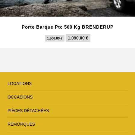
Porte Barque Ptc 500 Kg BRENDERUP
L
L
1,090.00
€
1,506.00
€
e
e
p
p
r
r
i
i
x
x
LOCATIONS
i
a
n
c
OCCASIONS
i
t
t
u
PIÈCES DÉTACHÉES
i
e
a
l
REMORQUES
l
e