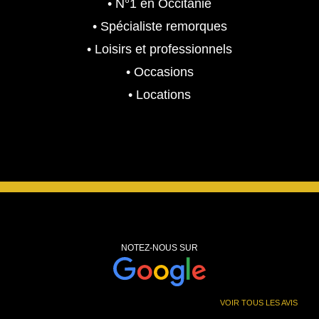
• N°1 en Occitanie
é
s
.
• Spécialiste remorques
t
t
a
• Loisirs et professionnels
i
:
• Occasions
t
8
• Locations
,
:
2
1
5
0
0
,
.
9
0
9
0
7
.
€
NOTEZ-NOUS SUR
0
.
0
VOIR TOUS LES AVIS