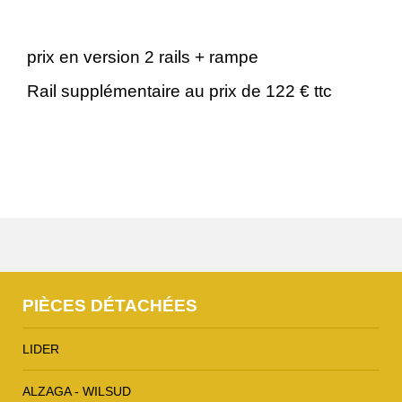
6
0
.
prix en version 2 rails + rampe
0
€
Rail supplémentaire au prix de 122 € ttc
0
.
€
.
PIÈCES DÉTACHÉES
LIDER
ALZAGA - WILSUD