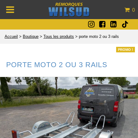
0
Accueil
>
Boutique
>
Tous les produits
>
porte moto 2 ou 3 rails
PROMO !
PORTE MOTO 2 OU 3 RAILS