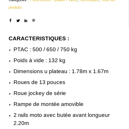
produits
é
s
t
t
a
CARACTERISTIQUES :
i
:
PTAC : 500 / 650 / 750 kg
t
1
Poids à vide : 132 kg
,
Dimensions u plateau : 1.78m x 1.67m
:
0
Roues de 13 pouces
1
9
Roue jockey de série
,
0
Rampe de montée amovible
2
.
2 rails moto avec butée avant longueur
9
0
2.20m