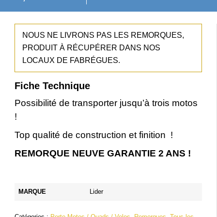
e
e
p
p
NOUS NE LIVRONS PAS LES REMORQUES,
r
r
PRODUIT À RÉCUPÉRER DANS NOS
LOCAUX DE FABRÉGUES.
i
i
x
x
Fiche Technique
i
a
Possibilité de transporter jusqu’à trois motos
!
n
c
Top qualité de construction et finition !
i
t
REMORQUE NEUVE GARANTIE 2 ANS !
t
u
i
e
MARQUE
Lider
a
l
l
e
Catégories :
Porte-Motos / Quads / Velos
,
Remorques
,
Tous les