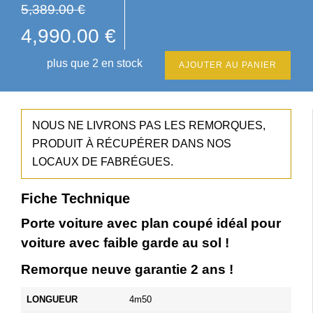
5,389.00
€
L
L
4,990.00
€
e
e
plus que 2 en stock
AJOUTER AU PANIER
p
p
r
r
NOUS NE LIVRONS PAS LES REMORQUES,
i
i
PRODUIT À RÉCUPÉRER DANS NOS
LOCAUX DE FABRÉGUES.
x
x
i
a
Fiche Technique
n
c
Porte voiture avec plan coupé idéal pour
voiture avec faible garde au sol !
i
t
Remorque neuve garantie 2 ans !
t
u
i
e
LONGUEUR
4m50