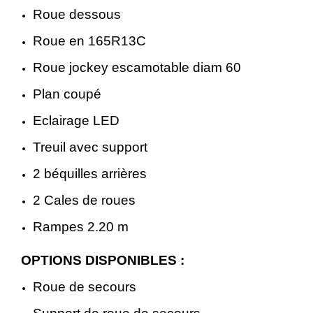
Roue dessous
8
0
Roue en 165R13C
9
0
Roue jockey escamotable diam 60
.
Plan coupé
0
€
Eclairage LED
0
.
Treuil avec support
2 béquilles arrières
€
2 Cales de roues
.
Rampes 2.20 m
OPTIONS DISPONIBLES :
Roue de secours