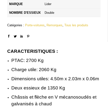
a
l
MARQUE
Lider
l
e
NOMBRE D'ESSIEUX
Double
é
s
Catégories :
Porte-voitures
,
Remorques
,
Tous les produits
t
t
a
i
:
CARACTERISTIQUES :
t
4
PTAC: 2700 Kg
,
Charge utile: 2060 Kg
:
9
Dimensions utiles: 4.50m x 2.03m x 0.06m
5
9
Deux essieux de 1350 Kg
,
0
Châssis et flèche en V mécanosoudés et
galvanisés à chaud
3
.