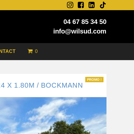
04 67 85 34 50
info@wilsud.com
0
NTACT
PROMO !
24 X 1.80M / BOCKMANN