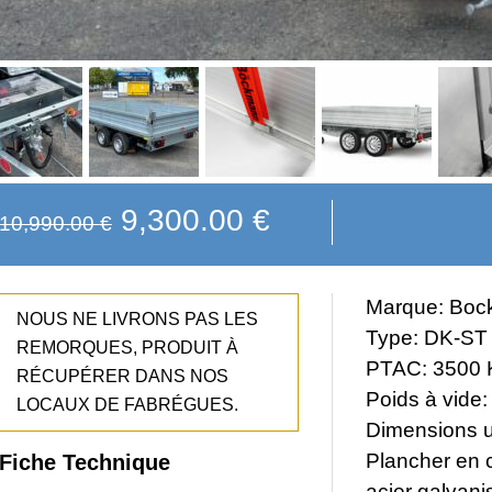
L
L
9,300.00
€
10,990.00
€
e
e
p
p
Marque: Bo
NOUS NE LIVRONS PAS LES
Type: DK-ST
r
r
REMORQUES, PRODUIT À
PTAC: 3500 
RÉCUPÉRER DANS NOS
i
i
Poids à vide
LOCAUX DE FABRÉGUES.
x
x
Dimensions u
Plancher en c
Fiche Technique
i
a
acier galvan