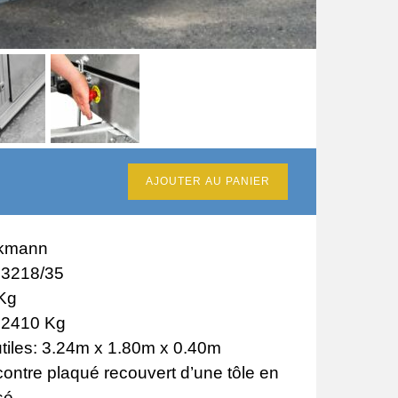
AJOUTER AU PANIER
ckmann
 3218/35
Kg
: 2410 Kg
tiles: 3.24m x 1.80m x 0.40m
ontre plaqué recouvert d’une tôle en
isé