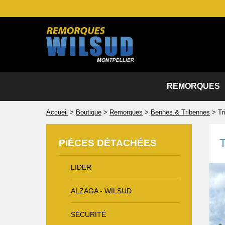
REMORQUES
Accueil
>
Boutique
>
Remorques
>
Bennes & Tribennes
>
Tr
PIÈCES DÉTACHÉES
LIDER
ALZAGA - WILSUD
SÉCURITÉ