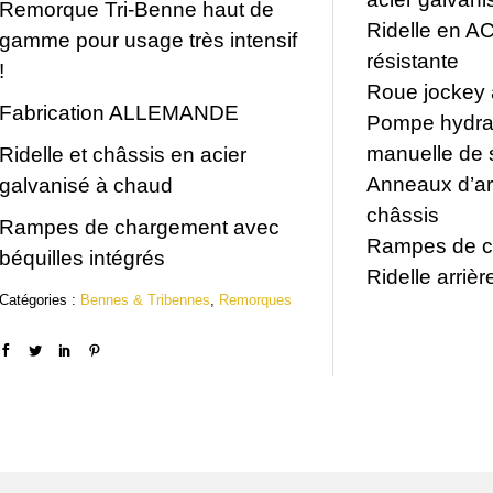
Remorque Tri-Benne haut de
n
c
Ridelle en AC
gamme pour usage très intensif
i
t
résistante
!
Roue jockey 
t
u
Fabrication ALLEMANDE
Pompe hydrau
i
e
manuelle de 
Ridelle et châssis en acier
a
l
Anneaux d’ar
galvanisé à chaud
châssis
l
e
Rampes de chargement avec
Rampes de ch
béquilles intégrés
é
s
Ridelle arrièr
Catégories :
Bennes & Tribennes
,
Remorques
t
t
a
i
:
t
9
,