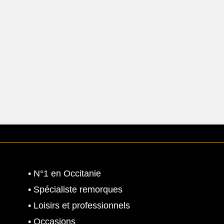
:
3
1
0
0
0
,
.
9
0
9
0
0
.
€
0
.
• N°1 en Occitanie
0
• Spécialiste remorques
• Loisirs et professionnels
€
• Occasions